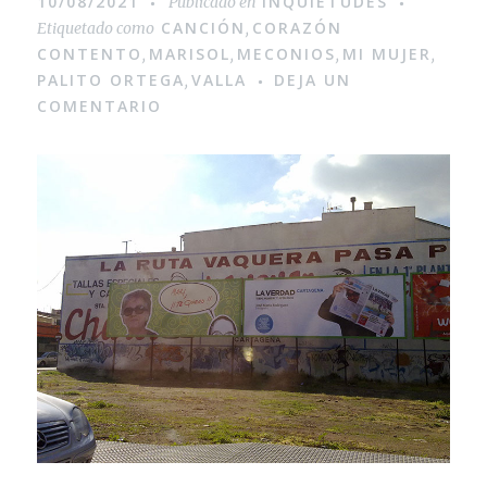
10/08/2021
INQUIETUDES
Publicado en
CANCIÓN
CORAZÓN
Etiquetado como
,
CONTENTO
MARISOL
MECONIOS
MI MUJER
,
,
,
,
PALITO ORTEGA
VALLA
DEJA UN
,
COMENTARIO