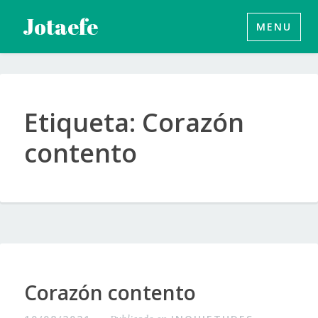
Saltar
Jotaefe
MENU
al
contenido
Etiqueta:
Corazón
contento
Corazón contento