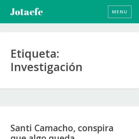
Saltar
Jotaefe
MENU
al
contenido
Etiqueta:
Investigación
Santi Camacho, conspira
que algo queda