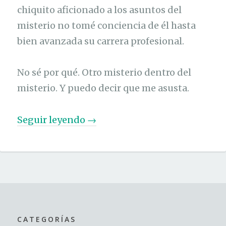
chiquito aficionado a los asuntos del
misterio no tomé conciencia de él hasta
bien avanzada su carrera profesional.
No sé por qué. Otro misterio dentro del
misterio. Y puedo decir que me asusta.
«
Seguir leyendo
→
S
a
n
t
i
C
CATEGORÍAS