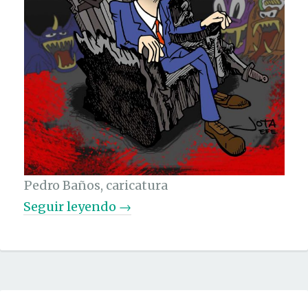
Pedro Baños, caricatura
«
Seguir leyendo
→
P
e
d
r