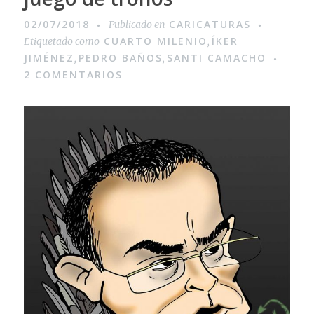
02/07/2018
CARICATURAS
Publicado en
CUARTO MILENIO
ÍKER
Etiquetado como
,
JIMÉNEZ
PEDRO BAÑOS
SANTI CAMACHO
,
,
2 COMENTARIOS