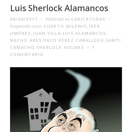
Luis Sherlock Alamancos
06/06/2017
CARICATURAS
Publicado en
CUARTO MILENIO
ÍKER
Etiquetado como
,
JIMÉNEZ
JUAN VILLA
LUIS ALAMANCOS
,
,
,
NACHO ARES
PACO PÉREZ CABALLERO
SANTI
,
,
CAMACHO
SHERLOCK HOLMES
1
,
COMENTARIO