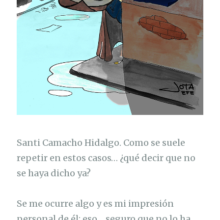
a
h
i
s
t
o
r
i
a
Santi Camacho Hidalgo. Como se suele
.
repetir en estos casos… ¿qué decir que no
»
se haya dicho ya?
Se me ocurre algo y es mi impresión
personal de él; eso… seguro que no lo ha