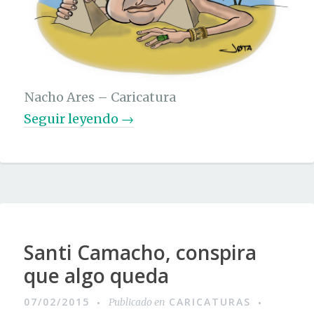
Nacho Ares – Caricatura
«
Seguir leyendo
→
N
a
c
h
o
Santi Camacho, conspira
A
que algo queda
r
e
07/02/2015
CARICATURAS
Publicado en
s