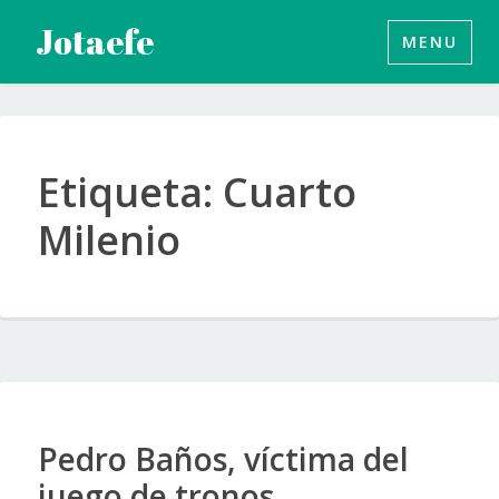
Saltar
Jotaefe
MENU
al
contenido
Etiqueta:
Cuarto
Milenio
Pedro Baños, víctima del
juego de tronos