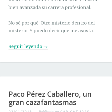
bien avanzada su carrera profesional.
No sé por qué. Otro misterio dentro del
misterio. Y puedo decir que me asusta.
«
Seguir leyendo
→
S
a
n
t
i
Paco Pérez Caballero, un
C
gran cazafantasmas
a
m
02/01/2015
CARICATURAS
Publicado en