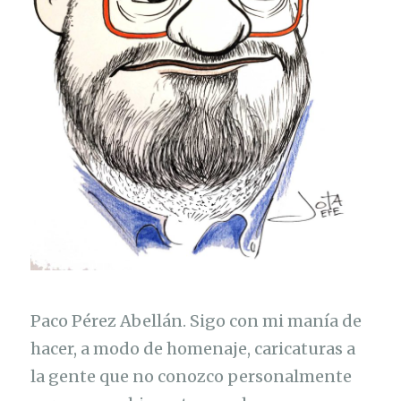
e
l
j
u
e
g
o
d
e
t
r
Paco Pérez Abellán. Sigo con mi manía de
o
hacer, a modo de homenaje, caricaturas a
n
la gente que no conozco personalmente
o