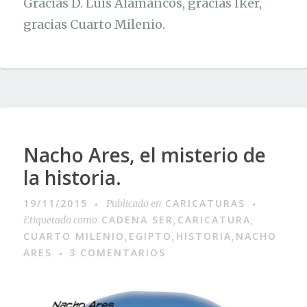
Gracias D. Luis Alamancos, gracias Íker,
gracias Cuarto Milenio.
Nacho Ares, el misterio de
la historia.
19/11/2015
CARICATURAS
Publicado en
CADENA SER
CARICATURA
Etiquetado como
,
,
CUARTO MILENIO
EGIPTO
HISTORIA
NACHO
,
,
,
ARES
3 COMENTARIOS