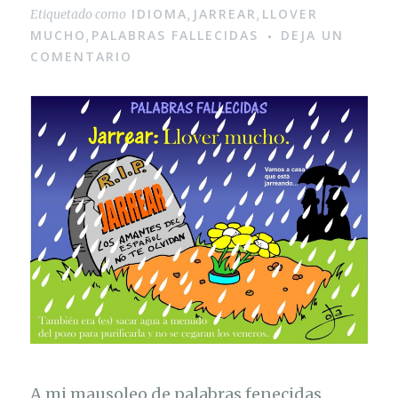
IDIOMA
JARREAR
LLOVER
Etiquetado como
,
,
MUCHO
PALABRAS FALLECIDAS
DEJA UN
,
COMENTARIO
A mi mausoleo de palabras fenecidas