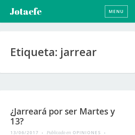
Saltar
Jotaefe
MENU
al
contenido
Etiqueta:
jarrear
¿Jarreará por ser Martes y
13?
13/06/2017
OPINIONES
Publicado en