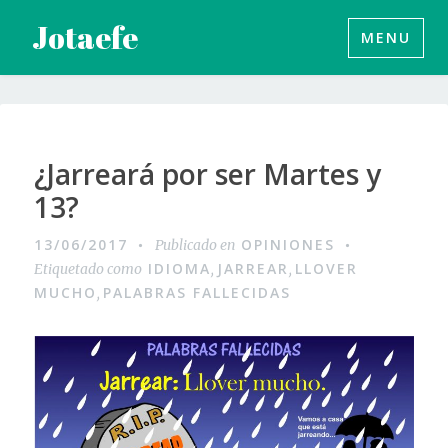
Saltar
Jotaefe
MENU
al
contenido
¿Jarreará por ser Martes y
13?
13/06/2017
OPINIONES
Publicado en
IDIOMA
JARREAR
LLOVER
Etiquetado como
,
,
MUCHO
PALABRAS FALLECIDAS
,