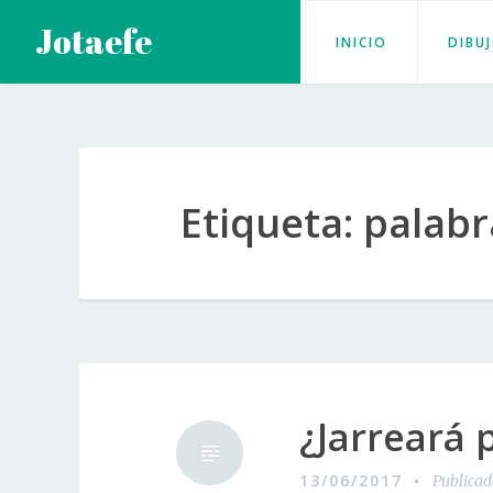
Saltar
Jotaefe
INICIO
DIBU
al
contenido
Etiqueta:
palabr
¿Jarreará 
13/06/2017
Publica