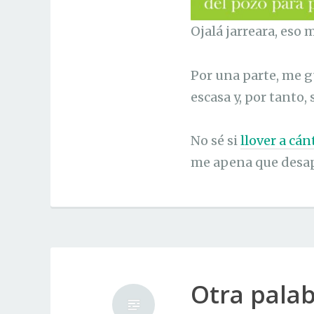
Ojalá jarreara, eso
Por una parte, me gu
escasa y, por tanto,
No sé si
llover a cán
me apena que desap
Otra palab