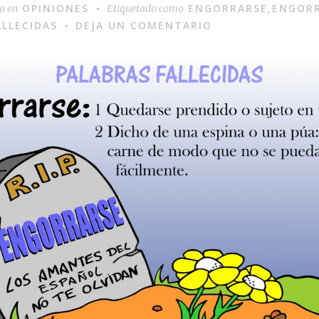
OPINIONES
ENGORRARSE
ENGOR
do en
Etiquetado como
,
ALLECIDAS
DEJA UN COMENTARIO