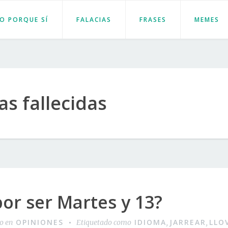
JO PORQUE SÍ
FALACIAS
FRASES
MEMES
as fallecidas
por ser Martes y 13?
OPINIONES
IDIOMA
JARREAR
LLO
do en
Etiquetado como
,
,