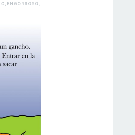
RO
ENGORROSO
,
,