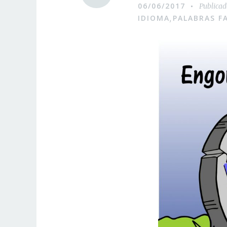
06/06/2017
Publica
IDIOMA
PALABRAS F
,