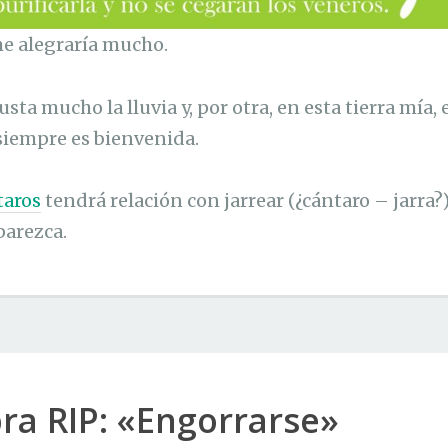
 me alegraría mucho.
sta mucho la lluvia y, por otra, en esta tierra mía,
 siempre es bienvenida.
taros
tendrá relación con jarrear (¿cántaro – jarra?)
arezca.
ra RIP: «Engorrarse»