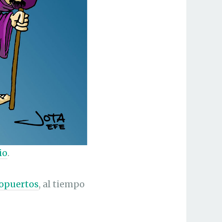
io
.
ropuertos
, al tiempo