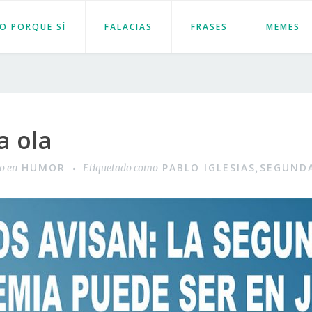
JO PORQUE SÍ
FALACIAS
FRASES
MEMES
a ola
HUMOR
PABLO IGLESIAS
SEGUND
do en
Etiquetado como
,