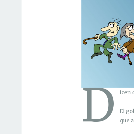
D
icen 
El g
que 