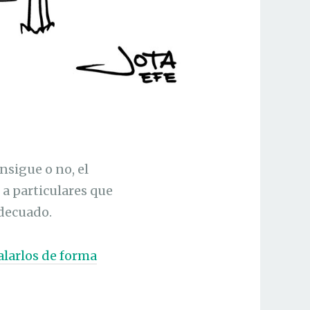
onsigue o no, el
 a particulares que
adecuado.
alarlos de forma