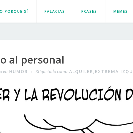
JO PORQUE SÍ
FALACIAS
FRASES
MEMES
o al personal
HUMOR
ALQUILER
EXTREMA IZQU
do en
Etiquetado como
,