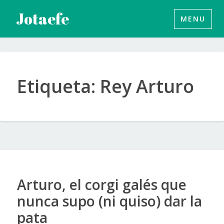
Saltar
Jotaefe
MENU
al
contenido
Etiqueta:
Rey Arturo
Arturo, el corgi galés que
nunca supo (ni quiso) dar la
pata