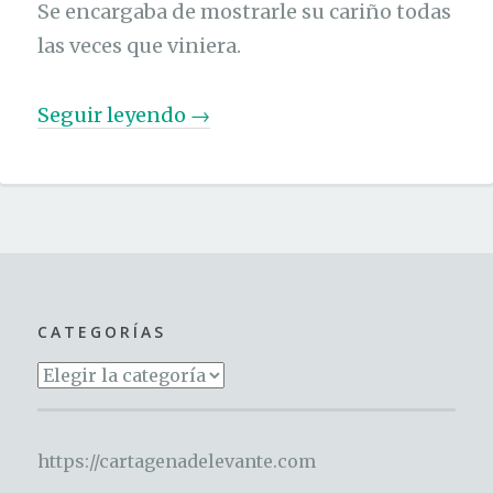
Se encargaba de mostrarle su cariño todas
las veces que viniera.
«
Seguir leyendo
→
A
r
t
u
r
o
CATEGORÍAS
,
Categorías
e
l
c
https://cartagenadelevante.com
o