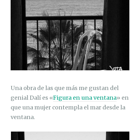
Una obra de las que más me gustan del
genial Dalí es «
Figura en una ventana
» en
que una mujer contempla el mar desde la
ventana.