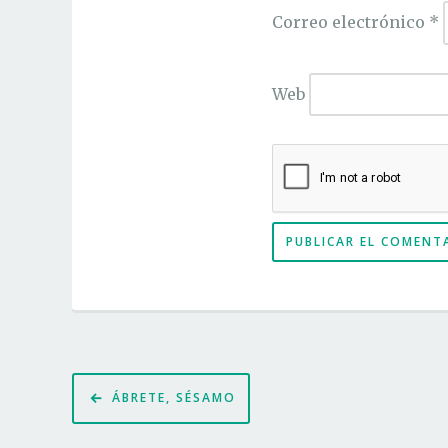
Correo electrónico
*
Web
Navegación
ÁBRETE, SÉSAMO
de