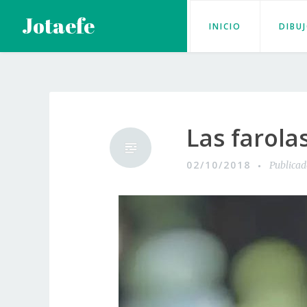
Saltar
Jotaefe
INICIO
DIBU
al
contenido
Las farolas
02/10/2018
Publica