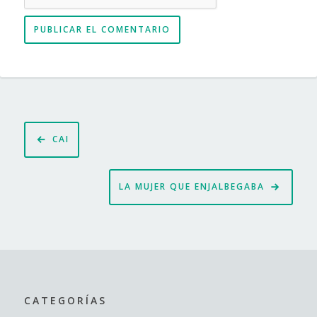
Navegación
CAI
de
entradas
LA MUJER QUE ENJALBEGABA
CATEGORÍAS