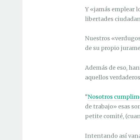
Y «jamás emplear l
libertades ciudada
Nuestros «verdugos 
de su propio juram
Además de eso, han 
aquellos verdaderos
“
Nosotros cumplim
de trabajo» esas so
petite comité, (cuan
Intentando así vana