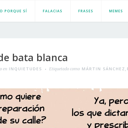
JO PORQUE SÍ
FALACIAS
FRASES
MEMES
de bata blanca
INQUIETUDES
MÁRTIN SÁNCHEZ
do en
Etiquetado como
,