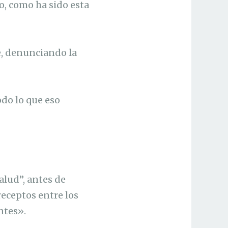
o, como ha sido esta
e, denunciando la
odo lo que eso
salud”, antes de
receptos entre los
ntes».