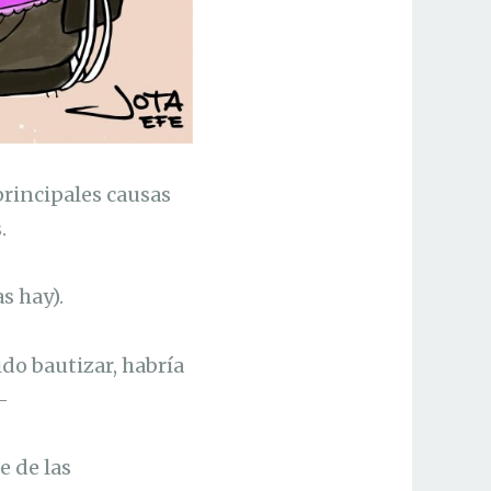
principales causas
.
s hay).
do bautizar, habría
-
e de las