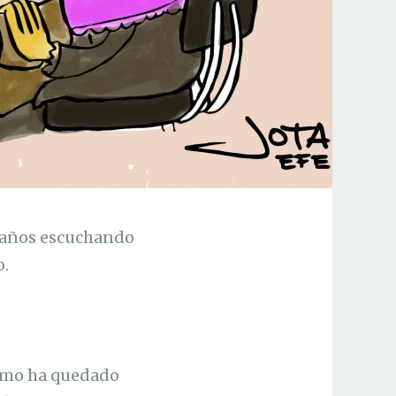
o años escuchando
o.
como ha quedado