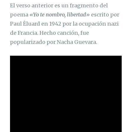
El verso anterior es un fragmento del
poema
«Yo te nombro, libertad»
escrito por
Paul Èluard en 1942 por la ocupación nazi
de Francia. Hecho canción, fue
popularizado por Nacha Guevara.